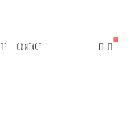
0
TE
CONTACT
KG – Monsieur Albert